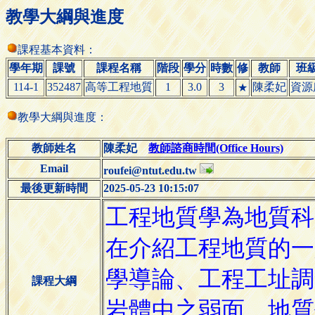
教學大綱與進度
課程基本資料：
學年期
課號
課程名稱
階段
學分
時數
修
教師
班
114-1
352487
高等工程地質
1
3.0
3
陳柔妃
資源
★
教學大綱與進度：
教師姓名
陳柔妃
教師諮商時間(Office Hours)
Email
roufei@ntut.edu.tw
最後更新時間
2025-05-23 10:15:07
課程大綱