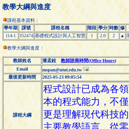
教學大綱與進度
課程基本資料：
學年期
課號
課程名稱
階段
學分
時數
修
114-1
352474
基礎程式設計與人工智慧
1
2.0
2
▲
教學大綱與進度：
教師姓名
潘孟鉉
教師諮商時間(Office Hours)
Email
mspan@ntut.edu.tw
最後更新時間
2025-05-23 09:05:54
課程大綱