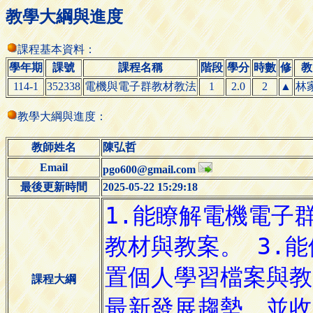
教學大綱與進度
課程基本資料：
學年期
課號
課程名稱
階段
學分
時數
修
教
114-1
352338
電機與電子群教材教法
1
2.0
2
▲
林
教學大綱與進度：
教師姓名
陳弘哲
Email
pgo600@gmail.com
最後更新時間
2025-05-22 15:29:18
課程大綱