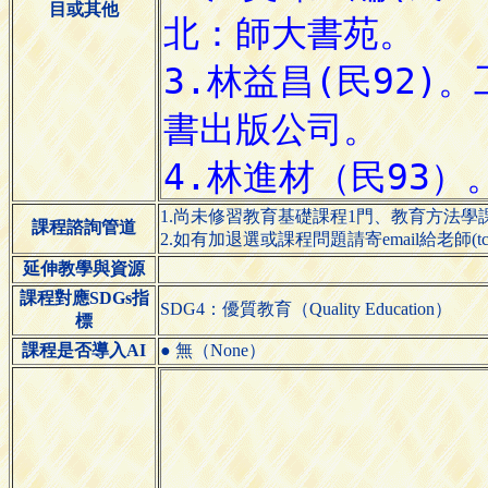
目或其他
1.尚未修習教育基礎課程1門、教育方法學
課程諮詢管道
2.如有加退選或課程問題請寄email給老師(tch3025@
延伸教學與資源
課程對應SDGs指
SDG4：優質教育（Quality Education）
標
課程是否導入AI
● 無（None）