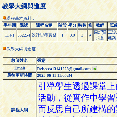
教學大綱與進度
課程基本資料：
學年期
課號
課程名稱
階段
學分
時數
修
教師
班
周炘賢
工設
設計思考實務
114-1
352254
1
3.0
3
★
張意
建築
教學大綱與進度：
教師姓名
張意
Email
Rebecca13141228@gmail.com
最後更新時間
2025-06-11 11:05:34
課程大綱