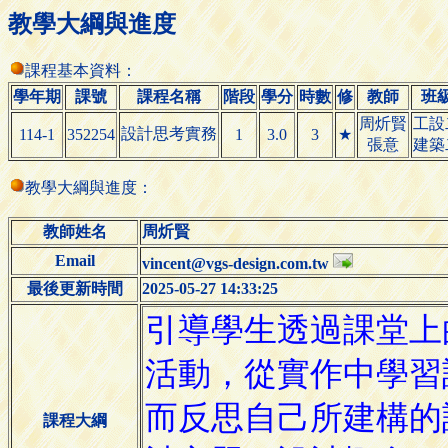
教學大綱與進度
課程基本資料：
學年期
課號
課程名稱
階段
學分
時數
修
教師
班
周炘賢
工設
設計思考實務
114-1
352254
1
3.0
3
★
張意
建築
教學大綱與進度：
教師姓名
周炘賢
Email
vincent@vgs-design.com.tw
最後更新時間
2025-05-27 14:33:25
課程大綱