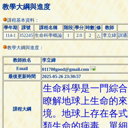
教學大綱與進度
課程基本資料：
學年期
課號
課程名稱
階段
學分
時數
修
教師
114-1
352245
生命科學概論
1
2.0
2
李立緯
訓通
△
教學大綱與進度：
教師姓名
李立緯
Email
011708good@gmail.com
最後更新時間
2025-05-26 23:30:57
課程大綱