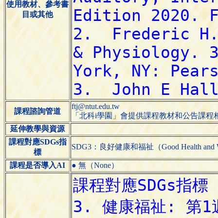
使用教材、參考書
目或其他
ftj@ntut.edu.tw
課程諮詢管道
「北科i學園」會提供課程教材和公告課程
延伸教學與資源
課程對應SDGs指
SDG3：良好健康和福祉（Good Health and We
標
課程是否導入AI
● 無（None）