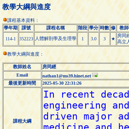
教學大綱與進度
課程基本資料：
學年期
課號
課程名稱
階段
學分
時數
修
教師
房同
人體解剖學及生理學
114-1
352223
1
3.0
3
★
高立
教學大綱與進度：
教師姓名
房同經
Email
nathan1@ms39.hinet.net
最後更新時間
2025-05-30 22:31:26
課程大綱