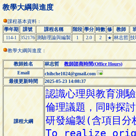
教學大綱與進度
課程基本資料：
學年期
課號
課程名稱
階段
學分
時數
修
教師
114-1
352176
測驗理論與編製
1
2.0
2
林志哲
技
★
教學大綱與進度：
教師姓名
林志哲
教師諮商時間(Office Hours)
Email
chihche1024@gmail.com
最後更新時間
2025-05-23 14:08:37
課程大綱