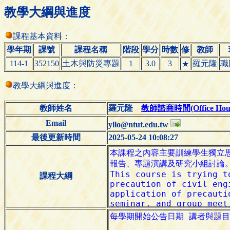
教學大綱與進度
課程基本資料：
學年期
課號
課程名稱
階段
學分
時數
修
教師
114-1
352150
土木與防災專題
1
3.0
3
羅元隆
職
★
教學大綱與進度：
教師姓名
羅元隆
教師諮商時間(Office Hour
Email
yllo@ntut.edu.tw
最後更新時間
2025-05-24 10:08:27
課程大綱