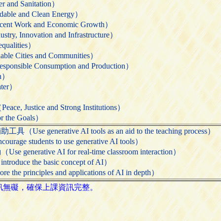
nd Sanitation）
 and Clean Energy）
ork and Economic Growth）
novation and Infrastructure）
alities）
Cities and Communities）
le Consumption and Production）
n）
ter）
）
tice and Strong Institutions）
 the Goals）
nerative AI tools as an aid to the teaching process）
tudents to use generative AI tools）
tive AI for real-time classroom interaction）
uce the basic concept of AI）
inciples and applications of AI in depth）