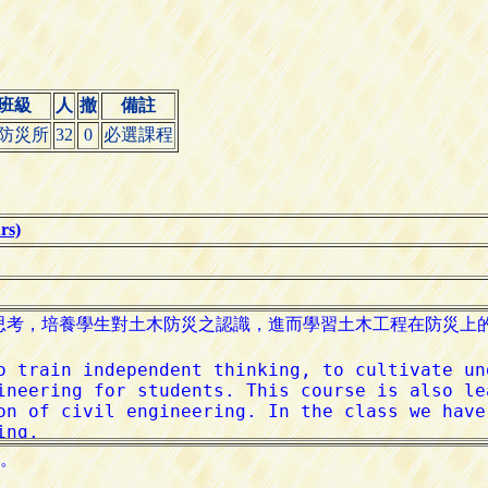
班級
人
撤
備註
防災所
32
0
必選課程
s)