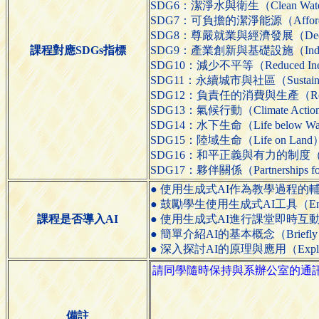
SDG6：潔淨水與衛生（Clean Water a
SDG7：可負擔的潔淨能源（Affordable
SDG8：尊嚴就業與經濟發展（Decent W
課程對應SDGs指標
SDG9：產業創新與基礎設施（Industry, In
SDG10：減少不平等（Reduced Inequ
SDG11：永續城市與社區（Sustainable 
SDG12：負責任的消費與生產（Responsib
SDG13：氣候行動（Climate Actio
SDG14：水下生命（Life below Wa
SDG15：陸域生命（Life on Land
SDG16：和平正義與有力的制度（Peace, Jus
SDG17：夥伴關係（Partnerships for
● 使用生成式AI作為教學過程的輔助工具（Use ge
● 鼓勵學生使用生成式AI工具（Encourage s
課程是否導入AI
● 使用生成式AI進行課堂即時互動（Use genera
● 簡單介紹AI的基本概念（Briefly introd
● 深入探討AI的原理與應用（Explore the pr
備註