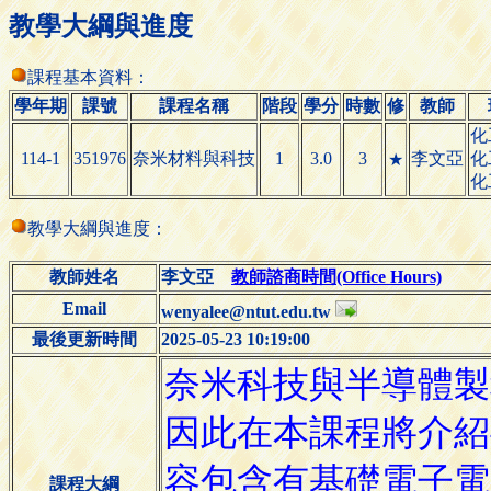
教學大綱與進度
課程基本資料：
學年期
課號
課程名稱
階段
學分
時數
修
教師
化
114-1
351976
奈米材料與科技
1
3.0
3
李文亞
化
★
化
教學大綱與進度：
教師姓名
李文亞
教師諮商時間(Office Hours)
Email
wenyalee@ntut.edu.tw
最後更新時間
2025-05-23 10:19:00
課程大綱