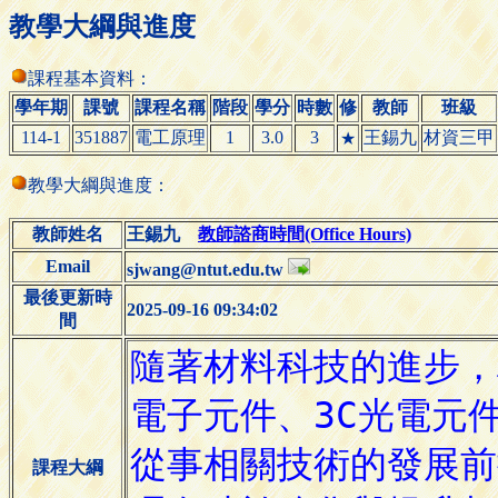
教學大綱與進度
課程基本資料：
學年期
課號
課程名稱
階段
學分
時數
修
教師
班級
114-1
351887
電工原理
1
3.0
3
王錫九
材資三甲
★
教學大綱與進度：
教師姓名
王錫九
教師諮商時間(Office Hours)
Email
sjwang@ntut.edu.tw
最後更新時
2025-09-16 09:34:02
間
課程大綱