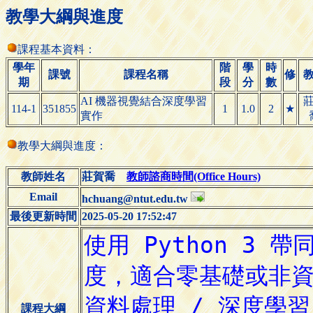
教學大綱與進度
課程基本資料：
學年
階
學
時
課號
課程名稱
修
期
段
分
數
AI 機器視覺結合深度學習
114-1
351855
1
1.0
2
★
實作
教學大綱與進度：
教師姓名
莊賀喬
教師諮商時間(Office Hours)
Email
hchuang@ntut.edu.tw
最後更新時間
2025-05-20 17:52:47
課程大綱