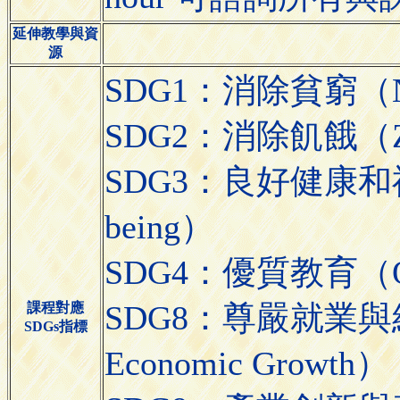
延伸教學與資
源
SDG1：消除貧窮（No
SDG2：消除飢餓（Zer
SDG3：良好健康和福祉（G
being）
SDG4：優質教育（Qual
SDG8：尊嚴就業與經濟
課程對應
SDGs指標
Economic Growth）