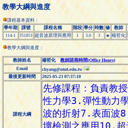
教學大綱與進度
課程基本資料：
學年期
課號
課程名稱
階段
學分
時數
修
教師
114-1
351851
超音波原理與應用
1
3.0
3
楊哲化
★
教學大綱與進度：
教師姓名
楊哲化
教師諮商時間(Office Hours)
Email
chyang@ntut.edu.tw
最後更新時間
2025-05-23 07:37:10
課程大綱