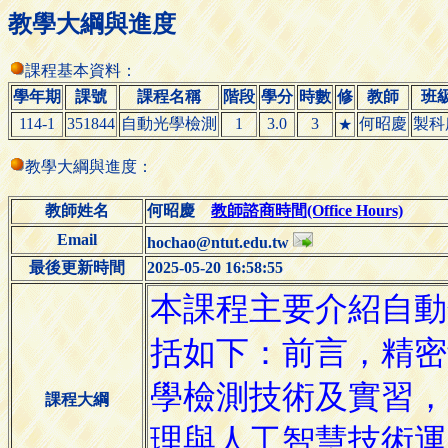
教學大綱與進度
課程基本資料：
學年期
課號
課程名稱
階段
學分
時數
修
教師
班
114-1
351844
自動光學檢測
1
3.0
3
何昭慶
製科
★
教學大綱與進度：
教師姓名
何昭慶
教師諮商時間(Office Hours)
Email
hochao@ntut.edu.tw
最後更新時間
2025-05-20 16:58:55
課程大綱