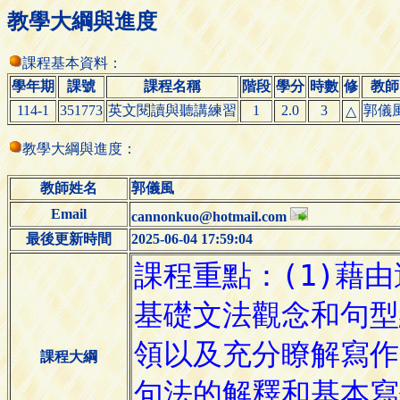
教學大綱與進度
課程基本資料：
學年期
課號
課程名稱
階段
學分
時數
修
教師
114-1
351773
英文閱讀與聽講練習
1
2.0
3
郭儀
△
教學大綱與進度：
教師姓名
郭儀風
Email
cannonkuo@hotmail.com
最後更新時間
2025-06-04 17:59:04
課程大綱