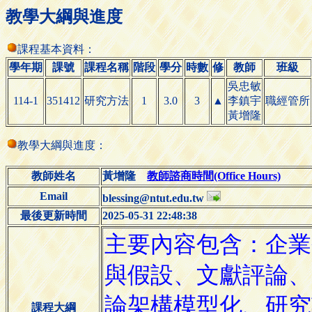
教學大綱與進度
課程基本資料：
學年期
課號
課程名稱
階段
學分
時數
修
教師
班級
吳忠敏
114-1
351412
研究方法
1
3.0
3
▲
李鎮宇
職經管所
黃增隆
教學大綱與進度：
教師姓名
黃增隆
教師諮商時間(Office Hours)
Email
blessing@ntut.edu.tw
最後更新時間
2025-05-31 22:48:38
課程大綱