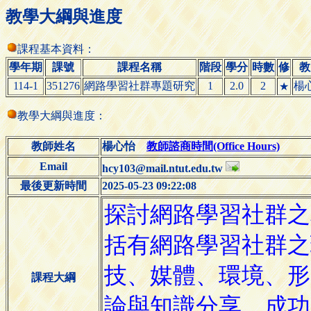
教學大綱與進度
課程基本資料：
學年期
課號
課程名稱
階段
學分
時數
修
教
114-1
351276
網路學習社群專題研究
1
2.0
2
楊
★
教學大綱與進度：
教師姓名
楊心怡
教師諮商時間(Office Hours)
Email
hcy103@mail.ntut.edu.tw
最後更新時間
2025-05-23 09:22:08
課程大綱