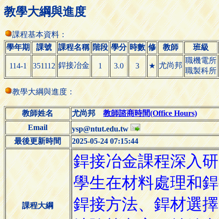
教學大綱與進度
課程基本資料：
學年期
課號
課程名稱
階段
學分
時數
修
教師
班級
職機電所
銲接冶金
尤尚邦
114-1
351112
1
3.0
3
★
職製科所
教學大綱與進度：
教師姓名
尤尚邦
教師諮商時間(Office Hours)
Email
ysp@ntut.edu.tw
最後更新時間
2025-05-24 07:15:44
課程大綱