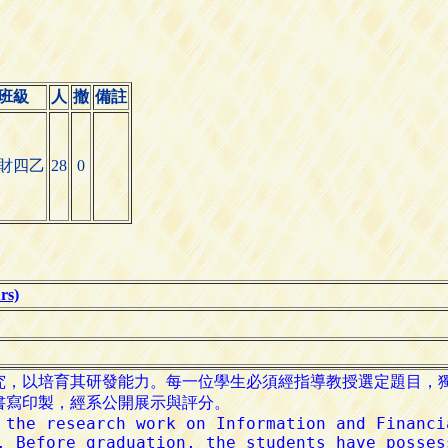
班級
人
撤
備註
財四乙
28
0
s)