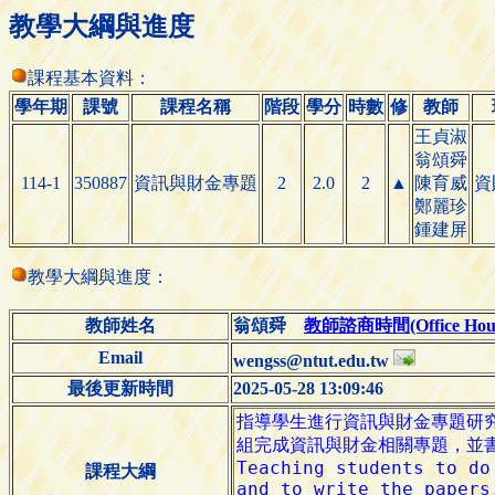
教學大綱與進度
課程基本資料：
學年期
課號
課程名稱
階段
學分
時數
修
教師
王貞淑
翁頌舜
114-1
350887
資訊與財金專題
2
2.0
2
▲
陳育威
資
鄭麗珍
鍾建屏
教學大綱與進度：
教師姓名
翁頌舜
教師諮商時間(Office Hour
Email
wengss@ntut.edu.tw
最後更新時間
2025-05-28 13:09:46
課程大綱