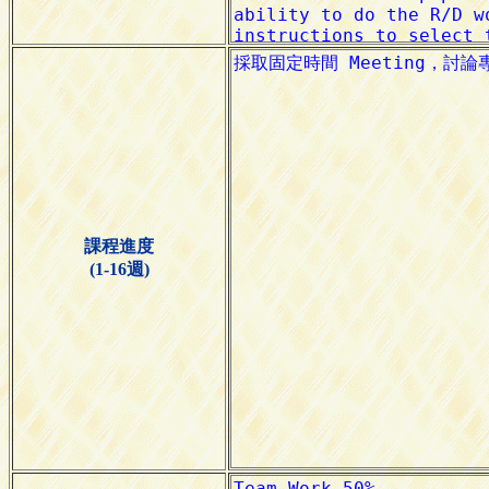
課程進度
(1-16週)