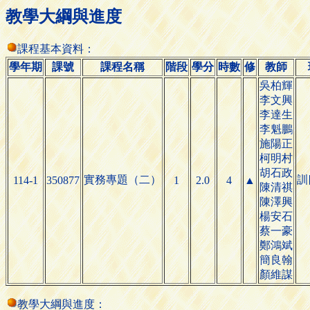
教學大綱與進度
課程基本資料：
學年期
課號
課程名稱
階段
學分
時數
修
教師
吳柏輝
李文興
李達生
李魁鵬
施陽正
柯明村
胡石政
實務專題（二）
訓
114-1
350877
1
2.0
4
▲
陳清祺
陳澤興
楊安石
蔡一豪
鄭鴻斌
簡良翰
顏維謀
教學大綱與進度：