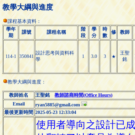
教學大綱與進度
課程基本資料：
學年
階
學
時
課號
課程名稱
修
教師
期
段
分
數
設計思考與資料科
王聖
114-1
350841
1
3.0
3
★
學
銘
教學大綱與進度：
教師姓名
王聖銘
教師諮商時間(Office Hours)
Email
ryan5885@gmail.com
最後更新時間
2025-05-23 12:33:04