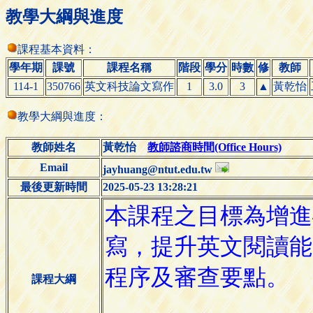
教學大綱與進度
課程基本資料：
學年期
課號
課程名稱
階段
學分
時數
修
教師
114-1
350766
英文科技論文寫作
1
3.0
3
▲
黃乾怡
教學大綱與進度：
教師姓名
黃乾怡
教師諮商時間(Office Hours)
Email
jayhuang@ntut.edu.tw
最後更新時間
2025-05-23 13:28:21
課程大綱