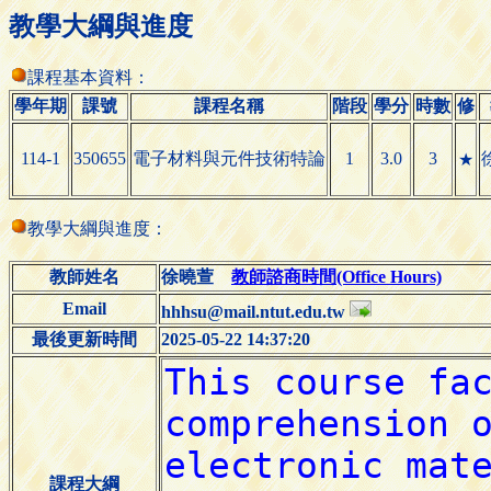
教學大綱與進度
課程基本資料：
學年期
課號
課程名稱
階段
學分
時數
修
114-1
350655
電子材料與元件技術特論
1
3.0
3
★
教學大綱與進度：
教師姓名
徐曉萱
教師諮商時間(Office Hours)
Email
hhhsu@mail.ntut.edu.tw
最後更新時間
2025-05-22 14:37:20
課程大綱