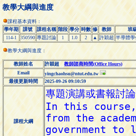
教學大綱與進度
課程基本資料：
學年期
課號
課程名稱
階段
學分
時數
修
教師
班
114-1
350590
專題討論
1
1.0
2
▲
許穎超
半導體學
教學大綱與進度：
教師姓名
許穎超
教師諮商時間(Office Hours)
Email
yingchaohsu@ntut.edu.tw
最後更新時間
2025-09-26 09:10:59
課程大綱