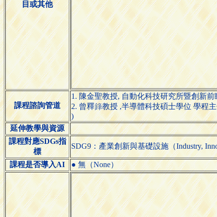
目或其他
1. 陳金聖教授, 自動化科技研究所暨創新前瞻科技研究學院院
課程諮詢管道
2. 曾
教授 ,半導體科技碩士學位 學程主任)( Pro. Shi
釋

)
延伸教學與資源
課程對應SDGs指
SDG9：產業創新與基礎設施（Industry, Innovatio
標
課程是否導入AI
● 無（None）