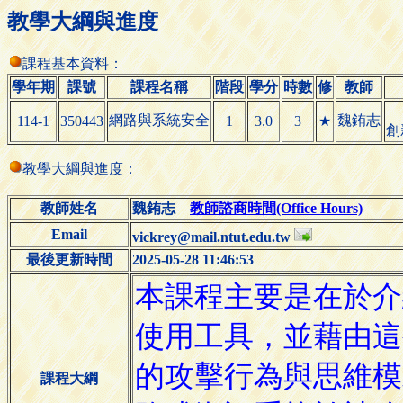
教學大綱與進度
課程基本資料：
學年期
課號
課程名稱
階段
學分
時數
修
教師
網路與系統安全
魏銪志
114-1
350443
1
3.0
3
★
創
教學大綱與進度：
教師姓名
魏銪志
教師諮商時間(Office Hours)
Email
vickrey@mail.ntut.edu.tw
最後更新時間
2025-05-28 11:46:53
課程大綱