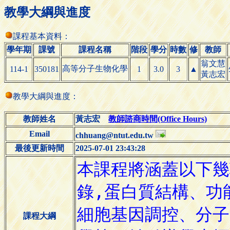
教學大綱與進度
課程基本資料：
學年期
課號
課程名稱
階段
學分
時數
修
教師
翁文慧
高等分子生物化學
114-1
350181
1
3.0
3
▲
黃志宏
教學大綱與進度：
教師姓名
黃志宏
教師諮商時間(Office Hours)
Email
chhuang@ntut.edu.tw
最後更新時間
2025-07-01 23:43:28
課程大綱