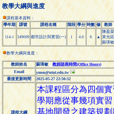
教學大綱與進度
課程基本資料：
學年期
課號
課程名稱
階段
學分
時數
修
教師
陳盈
114-1
349699
都市設計與實習(一)
1
4.0
6
▲
黃光
蘇瑛
教學大綱與進度：
教師姓名
蘇瑛敏
教師諮商時間(Office Hours)
Email
ymsu@ntut.edu.tw
最後更新時間
2025-05-27 22:50:32
課程大綱