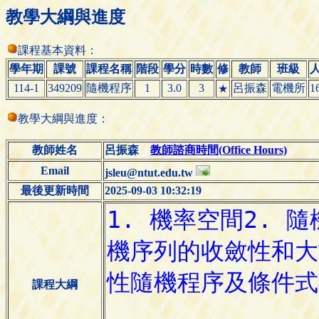
教學大綱與進度
課程基本資料：
學年期
課號
課程名稱
階段
學分
時數
修
教師
班級
114-1
349209
隨機程序
1
3.0
3
呂振森
電機所
1
★
教學大綱與進度：
教師姓名
呂振森
教師諮商時間(Office Hours)
Email
jsleu@ntut.edu.tw
最後更新時間
2025-09-03 10:32:19
課程大綱