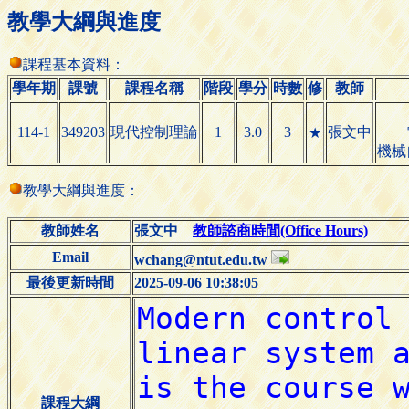
教學大綱與進度
課程基本資料：
學年期
課號
課程名稱
階段
學分
時數
修
教師
114-1
349203
現代控制理論
1
3.0
3
張文中
★
機械
教學大綱與進度：
教師姓名
張文中
教師諮商時間(Office Hours)
Email
wchang@ntut.edu.tw
最後更新時間
2025-09-06 10:38:05
課程大綱