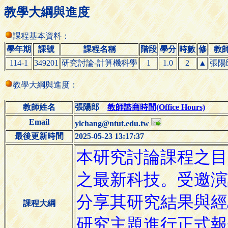
教學大綱與進度
課程基本資料：
學年期
課號
課程名稱
階段
學分
時數
修
教
114-1
349201
研究討論-計算機科學
1
1.0
2
▲
張陽
教學大綱與進度：
教師姓名
張陽郎
教師諮商時間(Office Hours)
Email
ylchang@ntut.edu.tw
最後更新時間
2025-05-23 13:17:37
課程大綱