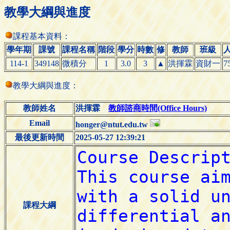
教學大綱與進度
課程基本資料：
學年期
課號
課程名稱
階段
學分
時數
修
教師
班級
114-1
349148
微積分
1
3.0
3
▲
洪揮霖
資財一
7
教學大綱與進度：
教師姓名
洪揮霖
教師諮商時間(Office Hours)
Email
honger@ntut.edu.tw
最後更新時間
2025-05-27 12:39:21
課程大綱