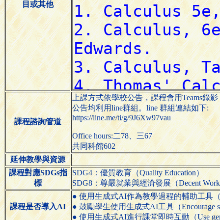
目或其他
上課方式依學校公告，課程會用Teams錄影
公告均利用line群組。line 群組連結如下:
https://line.me/ti/g/9J6Xw97vau
課程諮詢管道
Office hours:二78、三67
共同科館602
延伸教學與資源
課程對應SDGs指
SDG4：優質教育（Quality Education）
標
SDG8：尊嚴就業與經濟發展（Decent Work and
● 使用生成式AI作為教學過程的輔助工具（Use generative
課程是否導入AI
● 鼓勵學生使用生成式AI工具（Encourage students 
● 使用生成式AI進行課堂即時互動（Use generative AI