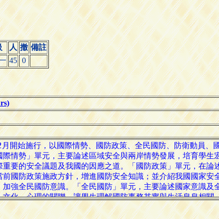
級
人
撤
備註
一
45
0
s)