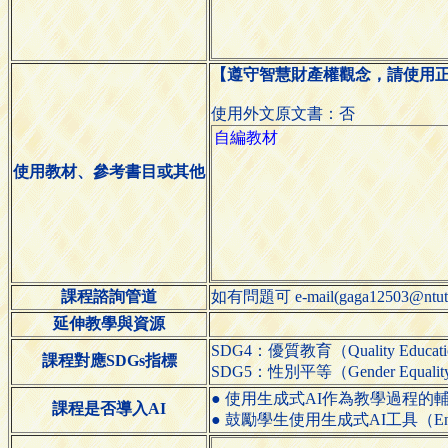
【遵守智慧財產權觀念，請使用
使用外文原文書：否
使用教材、參考書目或其他
課程諮詢管道
如有問題可 e-mail(gaga12503@
延伸教學與資源
SDG4：優質教育（Quality Educat
課程對應SDGs指標
SDG5：性別平等（Gender Equali
● 使用生成式AI作為教學過程的輔助工具（Use ge
課程是否導入AI
● 鼓勵學生使用生成式AI工具（Encourage s