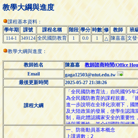
教學大綱與進度
課程基本資料：
學年期
課號
課程名稱
階段
學分
時數
修
教師
班
114-1
349124
全民國防教育
1
0.0
1
陳嘉嘉
文發
△
教學大綱與進度：
教師姓名
陳嘉嘉
教師諮商時間(Office Hour
Email
gaga12503@ntut.edu.tw
最後更新時間
2025-05-27 21:38:26
課程大綱