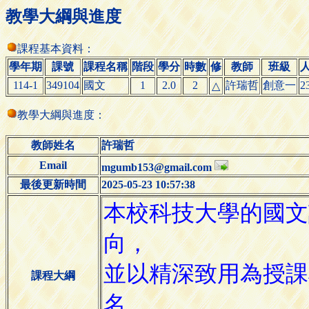
教學大綱與進度
課程基本資料：
學年期
課號
課程名稱
階段
學分
時數
修
教師
班級
114-1
349104
國文
1
2.0
2
許瑞哲
創意一
2
△
教學大綱與進度：
教師姓名
許瑞哲
Email
mgumb153@gmail.com
最後更新時間
2025-05-23 10:57:38
課程大綱