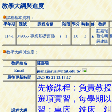
教學大綱與進度
課程基本資料：
學年期
課號
課程名稱
階段
學分
時數
修
教師
莊嘉瑞
114-1
349055
專業基礎實習(一)
1
1.0
3
▲
蔡堆明
嚴建隆
教學大綱與進度：
教師姓名
莊嘉瑞
Email
juangjiaruei@ntut.edu.tw
最後更新時間
2025-05-21 13:17:17
課程大綱