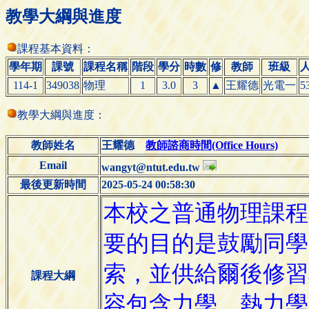
教學大綱與進度
課程基本資料：
學年期
課號
課程名稱
階段
學分
時數
修
教師
班級
114-1
349038
物理
1
3.0
3
▲
王耀德
光電一
5
教學大綱與進度：
教師姓名
王耀德
教師諮商時間(Office Hours)
Email
wangyt@ntut.edu.tw
最後更新時間
2025-05-24 00:58:30
課程大綱