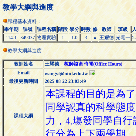
教學大綱與進度
課程基本資料：
學年期
課號
課程名稱
階段
學分
時數
修
教師
班級
114-1
349037
物理實驗
1
1.0
3
▲
王耀德
光電一
5
教學大綱與進度：
教師姓名
王耀德
教師諮商時間(Office Hours)
Email
wangyt@ntut.edu.tw
最後更新時間
2025-08-22 23:03:49
課程大綱