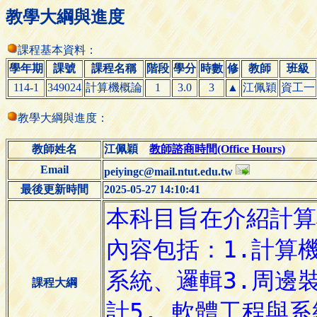
教學大綱與進度
課程基本資料：
學年期
課號
課程名稱
階段
學分
時數
修
教師
班級
114-1
349024
計算機概論
1
3.0
3
▲
江佩穎
資工一
教學大綱與進度：
教師姓名
江佩穎
教師諮商時間(Office Hours)
Email
peiyingc@mail.ntut.edu.tw
最後更新時間
2025-05-27 14:10:41
課程大綱