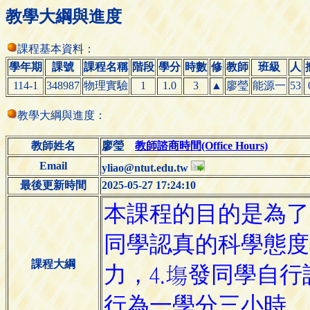
教學大綱與進度
課程基本資料：
學年期
課號
課程名稱
階段
學分
時數
修
教師
班級
人
114-1
348987
物理實驗
1
1.0
3
▲
廖瑩
能源一
53
教學大綱與進度：
教師姓名
廖瑩
教師諮商時間(Office Hours)
Email
yliao@ntut.edu.tw
最後更新時間
2025-05-27 17:24:10
課程大綱