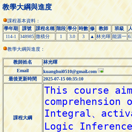
教學大綱與進度
課程基本資料：
學年期
課號
課程名稱
階段
學分
時數
修
教師
班級
114-1
348985
微積分
1
3.0
3
▲
林光暉
能源一
6
教學大綱與進度：
教師姓名
林光暉
Email
kuanghui0510@gmail.com
最後更新時間
2025-07-15 08:35:10
課程大綱