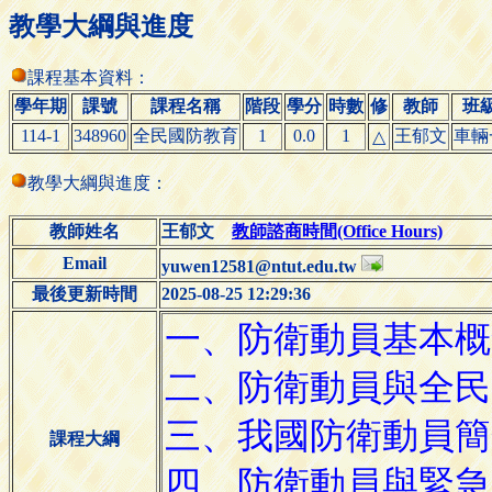
教學大綱與進度
課程基本資料：
學年期
課號
課程名稱
階段
學分
時數
修
教師
班
114-1
348960
全民國防教育
1
0.0
1
王郁文
車輛
△
教學大綱與進度：
教師姓名
王郁文
教師諮商時間(Office Hours)
Email
yuwen12581@ntut.edu.tw
最後更新時間
2025-08-25 12:29:36
課程大綱