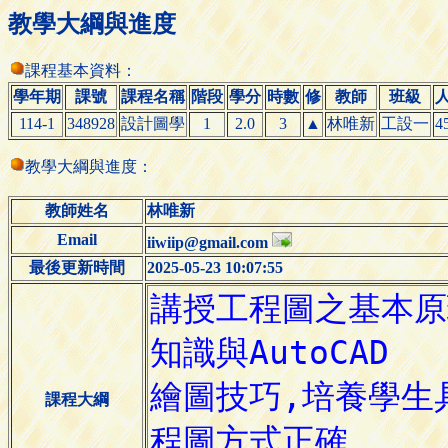
教學大綱與進度
課程基本資料：
學年期
課號
課程名稱
階段
學分
時數
修
教師
班級
114-1
348928
設計圖學
1
2.0
3
▲
林唯新
工設一
4
教學大綱與進度：
教師姓名
林唯新
Email
iiwiip@gmail.com
最後更新時間
2025-05-23 10:07:55
課程大綱