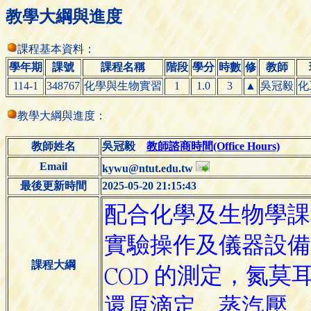
教學大綱與進度
課程基本資料：
學年期
課號
課程名稱
階段
學分
時數
修
教師
114-1
348767
化學與生物實習
1
1.0
3
▲
吳冠毅
化
教學大綱與進度：
教師姓名
吳冠毅
教師諮商時間(Office Hours)
Email
kywu@ntut.edu.tw
最後更新時間
2025-05-20 21:15:43
課程大綱