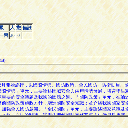
級
人
撤
備註
一丙
36
0
s)