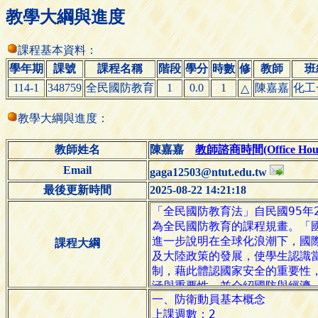
教學大綱與進度
課程基本資料：
學年期
課號
課程名稱
階段
學分
時數
修
教師
班
114-1
348759
全民國防教育
1
0.0
1
陳嘉嘉
化工
△
教學大綱與進度：
教師姓名
陳嘉嘉
教師諮商時間(Office Hour
Email
gaga12503@ntut.edu.tw
最後更新時間
2025-08-22 14:21:18
課程大綱