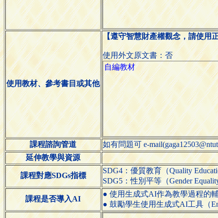
【遵守智慧財產權觀念，請使用
使用外文原文書：否
使用教材、參考書目或其他
課程諮詢管道
如有問題可 e-mail(gaga12503@
延伸教學與資源
SDG4：優質教育（Quality Educat
課程對應SDGs指標
SDG5：性別平等（Gender Equali
● 使用生成式AI作為教學過程的輔助工具（Use ge
課程是否導入AI
● 鼓勵學生使用生成式AI工具（Encourage s