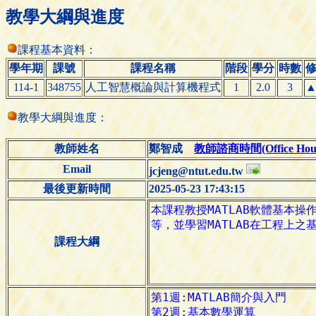
教學大綱與進度
課程基本資料：
學年期
課號
課程名稱
階段
學分
時數
114-1
348755
人工智慧概論與計算機程式
1
2.0
3
教學大綱與進度：
教師姓名
鄭智成
教師諮商時間(Office Hour
Email
jcjeng@ntut.edu.tw
最後更新時間
2025-05-23 17:43:15
課程大綱