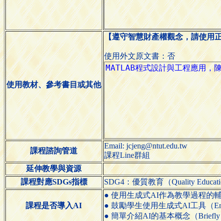
【遵守智慧財產權觀念，請使用
使用外文原文書：否
使用教材、參考書目或其他
Email: jcjeng@ntut.edu.tw
課程諮詢管道
課程Line群組
延伸教學與資源
課程對應SDGs指標
SDG4：優質教育（Quality Educat
● 使用生成式AI作為教學過程的輔助工具（Use ge
課程是否導入AI
● 鼓勵學生使用生成式AI工具（Encourage s
● 簡單介紹AI的基本概念（Briefly introd