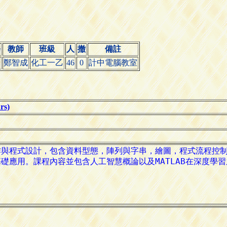
修
教師
班級
人
撤
備註
▲
鄭智成
化工一乙
46
0
計中電腦教室
s)