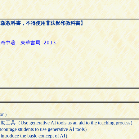
正版教科書，不得使用非法影印教科書】
ion）
nerative AI tools as an aid to the teaching process）
tudents to use generative AI tools）
uce the basic concept of AI）