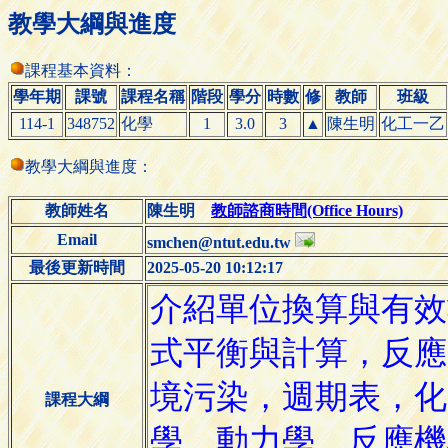
教學大綱與進度
課程基本資料：
學年期
課號
課程名稱
階段
學分
時數
修
教師
班級
114-1
348752
化學
1
3.0
3
▲
陳生明
化工一乙
教學大綱與進度：
教師姓名
陳生明
教師諮商時間(Office Hours)
Email
smchen@ntut.edu.tw
最後更新時間
2025-05-20 10:12:17
課程大綱