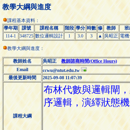
教學大綱與進度
課程基本資料：
學年期
課號
課程名稱
階段
學分
時數
修
教師
班
114-1
348725
數位邏輯設計
1
3.0
3
▲
吳昭正
電機
教學大綱與進度：
教師姓名
吳昭正
教師諮商時間(Office Hours)
Email
ccwu@ntut.edu.tw
最後更新時間
2025-09-08 11:07:39
課程大綱