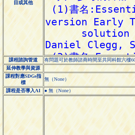
目或其他
課程諮詢管道
有問題可於教師諮商時間至共同科館六樓60
延伸教學與資源
課程對應SDGs指
無（None）
標
課程是否導入AI
● 無（None）