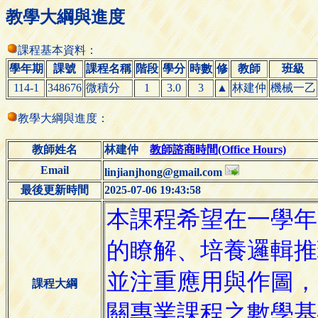
教學大綱與進度
課程基本資料：
學年期
課號
課程名稱
階段
學分
時數
修
教師
班級
114-1
348676
微積分
1
3.0
3
▲
林建仲
機械一乙
教學大綱與進度：
教師姓名
林建仲
教師諮商時間(Office Hours)
Email
linjianjhong@gmail.com
最後更新時間
2025-07-06 19:43:58
課程大綱