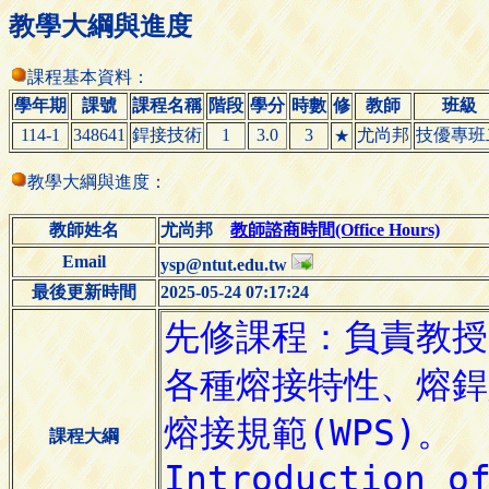
教學大綱與進度
課程基本資料：
學年期
課號
課程名稱
階段
學分
時數
修
教師
班級
114-1
348641
銲接技術
1
3.0
3
尤尚邦
技優專班
★
教學大綱與進度：
教師姓名
尤尚邦
教師諮商時間(Office Hours)
Email
ysp@ntut.edu.tw
最後更新時間
2025-05-24 07:17:24
課程大綱