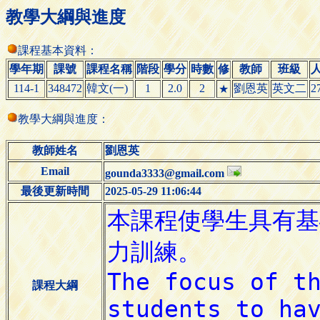
教學大綱與進度
課程基本資料：
學年期
課號
課程名稱
階段
學分
時數
修
教師
班級
114-1
348472
韓文(一)
1
2.0
2
劉恩英
英文二
2
★
教學大綱與進度：
教師姓名
劉恩英
Email
gounda3333@gmail.com
最後更新時間
2025-05-29 11:06:44
課程大綱