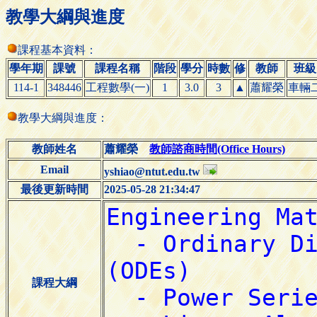
教學大綱與進度
課程基本資料：
學年期
課號
課程名稱
階段
學分
時數
修
教師
班級
114-1
348446
工程數學(一)
1
3.0
3
▲
蕭耀榮
車輛
教學大綱與進度：
教師姓名
蕭耀榮
教師諮商時間(Office Hours)
Email
yshiao@ntut.edu.tw
最後更新時間
2025-05-28 21:34:47
課程大綱